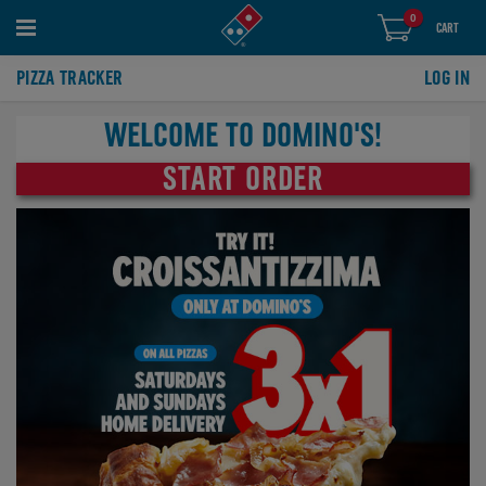
0
items
0
CART
in
cart
PIZZA TRACKER
LOG IN
WELCOME TO DOMINO'S!
START ORDER