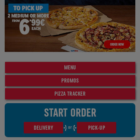
MENU
PROMOS
PIZZA TRACKER
START ORDER
or
DELIVERY
PICK-UP