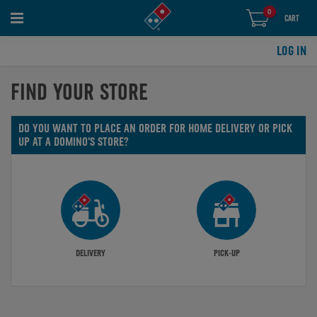
0
items
0
CART
in
cart
LOG IN
FIND YOUR STORE
DO YOU WANT TO PLACE AN ORDER FOR HOME DELIVERY OR PICK
UP AT A DOMINO'S STORE?
DELIVERY
PICK-UP