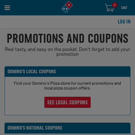
0
items
0
CART
in
cart
LOG IN
PROMOTIONS AND COUPONS
Real tasty, and easy on the pocket. Don't forget to add your
promotion​
DOMINO'S LOCAL COUPONS
Find your Domino's Pizza store for current promotions and
local pizza coupon offers.​
SEE LOCAL COUPONS
DOMINO'S NATIONAL COUPONS