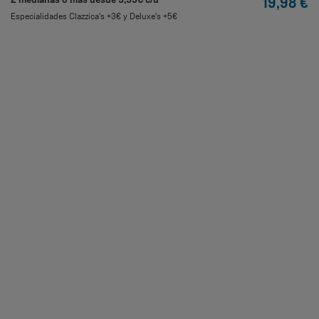
19,98 €
Especialidades Clazzica's +3€ y Deluxe's +5€